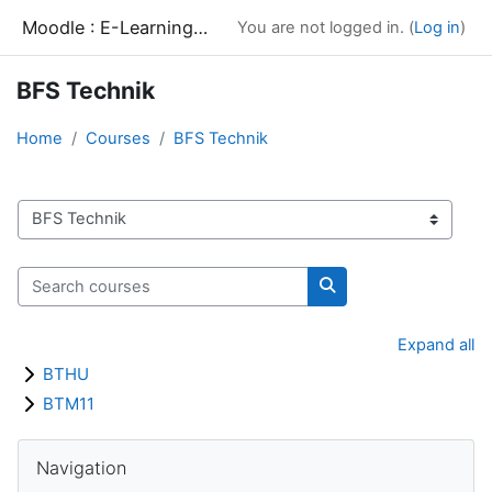
Skip to main content
Moodle : E-Learning-Bereich des Paul-Spiegel-Berufskollegs
You are not logged in. (
Log in
)
BFS Technik
Home
Courses
BFS Technik
Course categories
Search courses
Search courses
Expand all
BTHU
BTM11
Blocks
Skip Navigation
Navigation