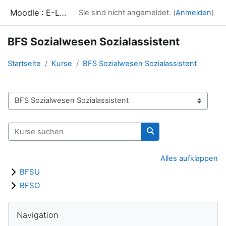
Zum Hauptinhalt
Moodle : E-Learning-Bereich des Paul-Spiegel-Berufskollegs
Sie sind nicht angemeldet. (
Anmelden
)
BFS Sozialwesen Sozialassistent
Startseite
Kurse
BFS Sozialwesen Sozialassistent
Kursbereiche
Kurse suchen
Kurse suchen
Alles aufklappen
BFSU
BFSO
Blöcke
Navigation überspringen
Navigation